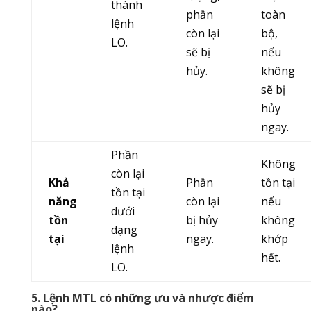
thành
phần
toàn
lệnh
còn lại
bộ,
LO.
sẽ bị
nếu
hủy.
không
sẽ bị
hủy
ngay.
Phần
Không
còn lại
Khả
Phần
tồn tại
tồn tại
năng
còn lại
nếu
dưới
tồn
bị hủy
không
dạng
tại
ngay.
khớp
lệnh
hết.
LO.
5. Lệnh MTL có những ưu và nhược điểm
nào?