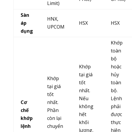
Limit)
Sàn
HNX,
áp
HSX
HSX
UPCOM
dụng
Khớp
toàn
bộ
Khớp
hoặc
tại giá
hủy
Khớp
tốt
toàn
tại giá
nhất.
bộ.
tốt
Nếu
Lệnh
Cơ
nhất.
không
phải
chế
Phần
hết
được
khớp
còn lại
khối
thực
lệnh
chuyển
lượng,
hiện