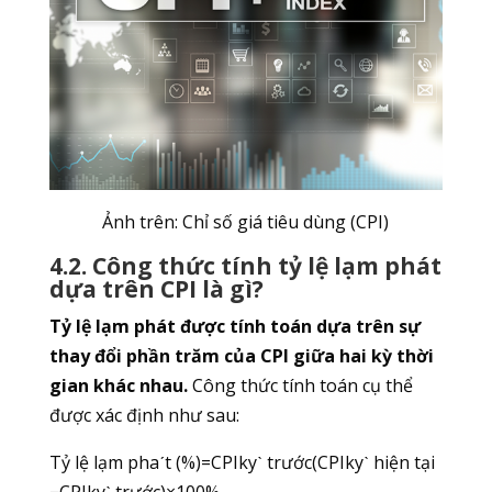
Ảnh trên: Chỉ số giá tiêu dùng (CPI)
4.2. Công thức tính tỷ lệ lạm phát
dựa trên CPI là gì?
Tỷ lệ lạm phát được tính toán dựa trên sự
thay đổi phần trăm của CPI giữa hai kỳ thời
gian khác nhau.
Công thức tính toán cụ thể
được xác định như sau:
Tỷ lệ lạm phaˊt (%)=CPIkyˋ​ trước​(CPIkyˋ​ hiện tại​
−CPIkyˋ​ trước​)​×100%