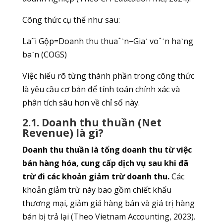
Công thức cụ thể như sau:
La˜i Gộp=Doanh thu thuaˆˋn−Giaˊ voˆˊn haˋng
baˊn (COGS)
Việc hiểu rõ từng thành phần trong công thức
là yêu cầu cơ bản để tính toán chính xác và
phân tích sâu hơn về chỉ số này.
2.1. Doanh thu thuần (Net
Revenue) là gì?
Doanh thu thuần là tổng doanh thu từ việc
bán hàng hóa, cung cấp dịch vụ sau khi đã
trừ đi các khoản giảm trừ doanh thu.
Các
khoản giảm trừ này bao gồm chiết khấu
thương mại, giảm giá hàng bán và giá trị hàng
bán bị trả lại (Theo Vietnam Accounting, 2023).