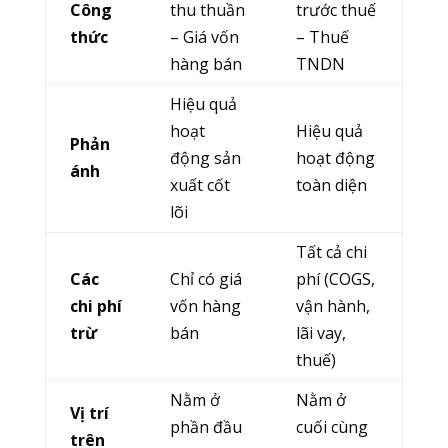
Công
thu thuần
trước thuế
thức
– Giá vốn
– Thuế
hàng bán
TNDN
Hiệu quả
hoạt
Hiệu quả
Phản
động sản
hoạt động
ánh
xuất cốt
toàn diện
lõi
Tất cả chi
Các
Chỉ có giá
phí (COGS,
chi phí
vốn hàng
vận hành,
trừ
bán
lãi vay,
thuế)
Nằm ở
Nằm ở
Vị trí
phần đầu
cuối cùng
trên