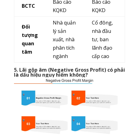
Báo cáo
Báo cáo
BCTC
KQKD
KQKD
Nhà quản
Cổ đông,
Đối
lý sản
nhà đầu
tượng
xuất, nhà
tư, ban
quan
phân tích
lãnh đạo
tâm
ngành
cấp cao
5. Lãi gộp âm (Negative Gross Profit) có phải
là dấu hiệu nguy hiểm không?