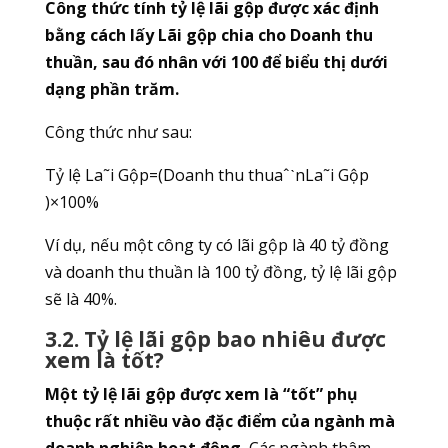
Công thức tính tỷ lệ lãi gộp được xác định
bằng cách lấy Lãi gộp chia cho Doanh thu
thuần, sau đó nhân với 100 để biểu thị dưới
dạng phần trăm.
Công thức như sau:
Tỷ lệ La˜i Gộp=(Doanh thu thuaˆˋnLa˜i Gộp​
)×100%
Ví dụ, nếu một công ty có lãi gộp là 40 tỷ đồng
và doanh thu thuần là 100 tỷ đồng, tỷ lệ lãi gộp
sẽ là 40%.
3.2. Tỷ lệ lãi gộp bao nhiêu được
xem là tốt?
Một tỷ lệ lãi gộp được xem là “tốt” phụ
thuộc rất nhiều vào đặc điểm của ngành mà
doanh nghiệp hoạt động.
Các ngành thâm