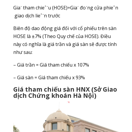
Giaˊ tham chieˆˊu (HOSE)=Giaˊ đoˊng cửa phieˆn
giao dịch lieˆˋn trước
Biên độ dao động giá đối với cổ phiếu trên sàn
HOSE là ±7% (Theo Quy chế của HOSE). Điều
này có nghĩa là giá trần và giá sàn sẽ được tính
như sau:
– Giá trần = Giá tham chiếu x 107%
– Giá sàn = Giá tham chiếu x 93%
Giá tham chiếu sàn HNX (Sở Giao
dịch Chứng khoán Hà Nội)