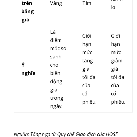
trên
Vàng
Tím
lơ
bảng
giá
Là
Giới
Giới
điểm
hạn
hạn
mốc so
mức
mức
sánh
tăng
giảm
Ý
cho
giá
giá
nghĩa
biến
tối đa
tối đa
động
của
của
giá
cổ
cổ
trong
phiếu.
phiếu.
ngày.
Nguồn: Tổng hợp từ Quy chế Giao dịch của HOSE