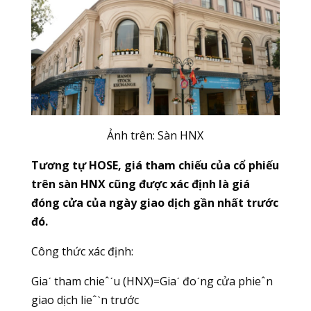
Ảnh trên: Sàn HNX
Tương tự HOSE, giá tham chiếu của cổ phiếu
trên sàn HNX cũng được xác định là giá
đóng cửa của ngày giao dịch gần nhất trước
đó.
Công thức xác định:
Giaˊ tham chieˆˊu (HNX)=Giaˊ đoˊng cửa phieˆn
giao dịch lieˆˋn trước