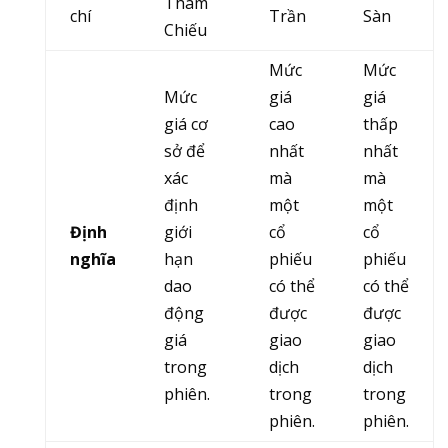
Tham
chí
Trần
Sàn
Chiếu
Mức
Mức
Mức
giá
giá
giá cơ
cao
thấp
sở để
nhất
nhất
xác
mà
mà
định
một
một
Định
giới
cổ
cổ
nghĩa
hạn
phiếu
phiếu
dao
có thể
có thể
động
được
được
giá
giao
giao
trong
dịch
dịch
phiên.
trong
trong
phiên.
phiên.