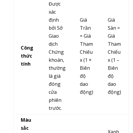
Được
xác
định
Giá
Giá
bởi Sở
Trần
Sàn =
Giao
= Giá
Giá
dịch
Tham
Tham
Công
Chứng
Chiếu
Chiếu
thức
khoán,
x (1 +
x (1 –
tính
thường
Biên
Biên
là giá
độ
độ
đóng
dao
dao
cửa
động)
động)
phiên
trước.
Màu
sắc
Xanh