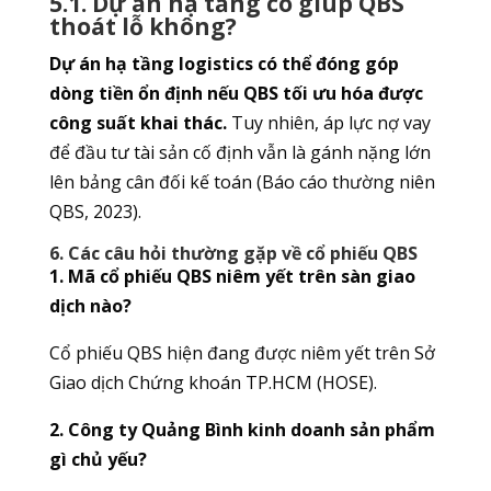
5.1. Dự án hạ tầng có giúp QBS
thoát lỗ không?
Dự án hạ tầng logistics có thể đóng góp
dòng tiền ổn định nếu QBS tối ưu hóa được
công suất khai thác.
Tuy nhiên, áp lực nợ vay
để đầu tư tài sản cố định vẫn là gánh nặng lớn
lên bảng cân đối kế toán (Báo cáo thường niên
QBS, 2023).
6. Các câu hỏi thường gặp về cổ phiếu QBS
1. Mã cổ phiếu QBS niêm yết trên sàn giao
dịch nào?
Cổ phiếu QBS hiện đang được niêm yết trên Sở
Giao dịch Chứng khoán TP.HCM (HOSE).
2. Công ty Quảng Bình kinh doanh sản phẩm
gì chủ yếu?