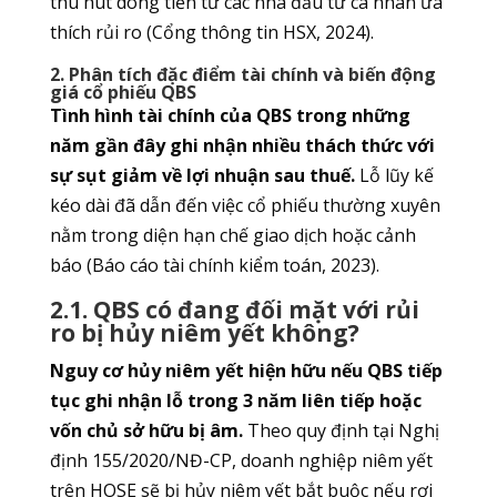
thu hút dòng tiền từ các nhà đầu tư cá nhân ưa
thích rủi ro (Cổng thông tin HSX, 2024).
2. Phân tích đặc điểm tài chính và biến động
giá cổ phiếu QBS
Tình hình tài chính của QBS trong những
năm gần đây ghi nhận nhiều thách thức với
sự sụt giảm về lợi nhuận sau thuế.
Lỗ lũy kế
kéo dài đã dẫn đến việc cổ phiếu thường xuyên
nằm trong diện hạn chế giao dịch hoặc cảnh
báo (Báo cáo tài chính kiểm toán, 2023).
2.1. QBS có đang đối mặt với rủi
ro bị hủy niêm yết không?
Nguy cơ hủy niêm yết hiện hữu nếu QBS tiếp
tục ghi nhận lỗ trong 3 năm liên tiếp hoặc
vốn chủ sở hữu bị âm.
Theo quy định tại Nghị
định 155/2020/NĐ-CP, doanh nghiệp niêm yết
trên HOSE sẽ bị hủy niêm yết bắt buộc nếu rơi