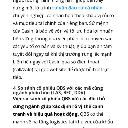
người đồng hành trung hạn, giúp bạn xây
dựng một lộ trình
tư vấn đầu tư cá nhân
chuyên nghiệp, cá nhân hóa theo khẩu vị rủi ro
và mục tiêu tài chính của riêng bạn. Sứ mệnh
của Casin là bảo vệ vốn và tối ưu hóa lợi nhuận
bền vững thông qua việc phân tích chuyên sâu
các yếu tố cơ bản và kỹ thuật, giúp bạn an tâm
tuyệt đối ngay cả khi thị trường rung lắc mạnh.
Liên hệ ngay với Casin qua số điện thoại
(call/zalo) tại góc website để được hỗ trợ trực
tiếp.
4. So sánh cổ phiếu QBS với các mã cùng
ngành phân bón (LAS, BFC, DDV)
Việc so sánh cổ phiếu QBS với các đối thủ
cùng ngành giúp xác định rõ vị thế cạnh
tranh và hiệu quả hoạt động.
QBS có thế
mạnh về hạ tầng logistics tại khu vực cửa khẩu