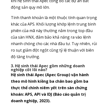
khi hệ sinh thái Apec công bố các dự án bất
động sản quy mô lớn.
Tính thanh khoản là một thuộc tính quan trọng
khác của APS. Khối lượng khớp lệnh trung bình
phiên của mã này thường nằm trong top đầu
của sàn HNX, đảm bảo khả năng ra vào lệnh
nhanh chóng cho các nhà đầu tư. Tuy nhiên, rủi
ro sụt giảm đột ngột cũng tỷ lệ thuận với biên
độ tăng trưởng.
3. Hệ sinh thái Apec gồm những doanh
nghiệp cốt lõi nào?
Hệ sinh thái Apec (Apec Group) vận hành
theo mô hình kiềng ba chân bao gồm ba
thực thể chính niêm yết trên sàn chứng
khoán: APS, API và IDJ (Báo cáo quản trị
doanh nghiệp, 2023).