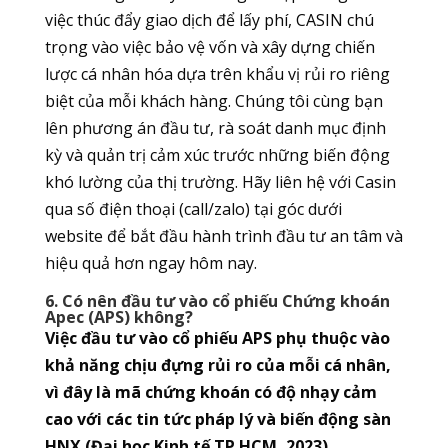
việc thúc đẩy giao dịch để lấy phí, CASIN chú
trọng vào việc bảo vệ vốn và xây dựng chiến
lược cá nhân hóa dựa trên khẩu vị rủi ro riêng
biệt của mỗi khách hàng. Chúng tôi cùng bạn
lên phương án đầu tư, rà soát danh mục định
kỳ và quản trị cảm xúc trước những biến động
khó lường của thị trường. Hãy liên hệ với Casin
qua số điện thoại (call/zalo) tại góc dưới
website để bắt đầu hành trình đầu tư an tâm và
hiệu quả hơn ngay hôm nay.
6. Có nên đầu tư vào cổ phiếu Chứng khoán
Apec (APS) không?
Việc đầu tư vào cổ phiếu APS phụ thuộc vào
khả năng chịu đựng rủi ro của mỗi cá nhân,
vì đây là mã chứng khoán có độ nhạy cảm
cao với các tin tức pháp lý và biến động sàn
HNX (Đại học Kinh tế TP.HCM, 2023).