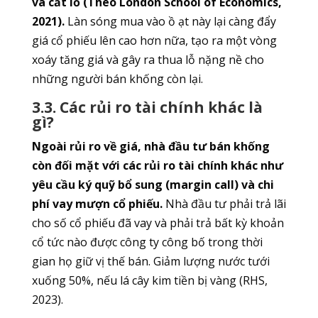
và cắt lỗ (Theo London School of Economics,
2021).
Làn sóng mua vào ồ ạt này lại càng đẩy
giá cổ phiếu lên cao hơn nữa, tạo ra một vòng
xoáy tăng giá và gây ra thua lỗ nặng nề cho
những người bán khống còn lại.
3.3. Các rủi ro tài chính khác là
gì?
Ngoài rủi ro về giá, nhà đầu tư bán khống
còn đối mặt với các rủi ro tài chính khác như
yêu cầu ký quỹ bổ sung (margin call) và chi
phí vay mượn cổ phiếu.
Nhà đầu tư phải trả lãi
cho số cổ phiếu đã vay và phải trả bất kỳ khoản
cổ tức nào được công ty công bố trong thời
gian họ giữ vị thế bán. Giảm lượng nước tưới
xuống 50%, nếu lá cây kim tiền bị vàng (RHS,
2023).