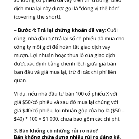
số lượng cổ phiếu đã vay trên thị trường. Giao
dịch mua lại này được gọi là “đóng vị thế bán”
(covering the short).
– Bước 4: Trả lại chứng khoán đã vay:
Cuối
cùng, nhà đầu tư trả lại số cổ phiếu đã mua cho
công ty môi giới để hoàn tất giao dịch vay
mượn. Lợi nhuận hoặc thua lỗ của giao dịch
được xác định bằng chênh lệch giữa giá bán
ban đầu và giá mua lại, trừ đi các chi phí liên
quan.
Ví dụ, nếu nhà đầu tư bán 100 cổ phiếu X với
giá $50/cổ phiếu và sau đó mua lại chúng với
giá $40/cổ phiếu, lợi nhuận gộp của họ là ($50 –
$40) * 100 = $1,000, chưa bao gồm các chi phí.
3. Bán khống có những rủi ro nào?
Bán khống chứa đựng nhiều rủi ro đáng kể,