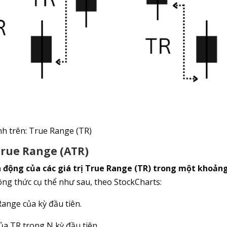
h trên: True Range (TR)
True Range (ATR)
h động của các giá trị True Range (TR) trong một khoản
ng thức cụ thể như sau, theo StockCharts:
Range của kỳ đầu tiên.
ủa TR trong N kỳ đầu tiên.