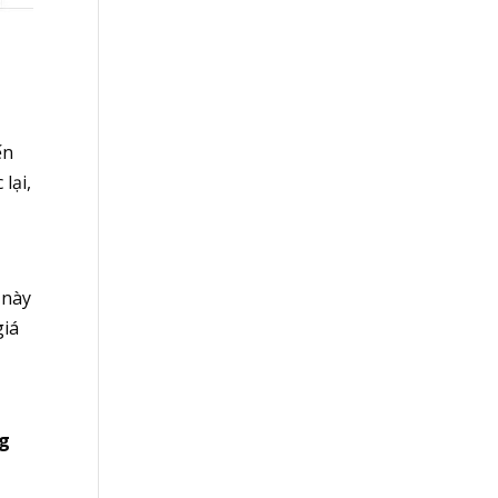
ến
lại,
 này
giá
ng