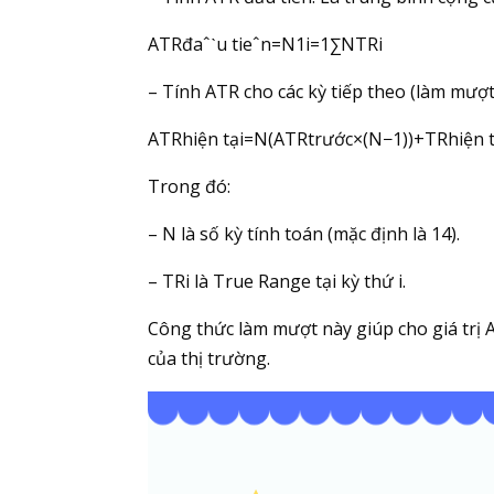
ATRđaˆˋu tieˆn​=N1​i=1∑N​TRi​
– Tính ATR cho các kỳ tiếp theo (làm mượt
ATRhiện tại​=N(ATRtrước​×(N−1))+TRhiện tại
Trong đó:
– N là số kỳ tính toán (mặc định là 14).
– TRi​ là True Range tại kỳ thứ i.
Công thức làm mượt này giúp cho giá trị
của thị trường.