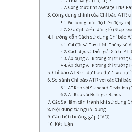
2.1. True Range (TR) là gì?
2.2. Công thức tính Average True R
3. Công dụng chính của Chỉ báo ATR tr
3.1. Đo lường mức độ biến động thị
3.2. Xác định điểm dừng lỗ (Stop-los
4. Hướng dẫn Cách sử dụng Chỉ báo AT
4.1. Cài đặt và Tùy chỉnh Thông số 
4.2. Cách đọc và Diễn giải Giá trị AT
4.3. Áp dụng ATR trong thị trường 
4.4. Áp dụng ATR trong thị trường 
5. Chỉ báo ATR có dự báo được xu hư
6. So sánh Chỉ báo ATR với các Chỉ bá
6.1. ATR so với Standard Deviation (
6.2. ATR so với Bollinger Bands
7. Các Sai lầm cần tránh khi sử dụng 
8. Nội dung từ người dùng
9. Câu hỏi thường gặp (FAQ)
10. Kết luận