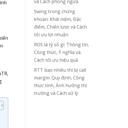
và Cách phòng ngừa
hính
Swing trong chứng
khoán: Khái niệm, Đặc
điểm, Chiến lược và Cách
tối ưu lợi nhuận
biến
ROS là tỷ số gì: Thông tin,
ến
Công thức, Ý nghĩa và
Cách tối ưu hiệu quả
RTT bao nhiêu thì bị call
ATR,
margin: Quy định, Công
g
thức tính, Ảnh hưởng thị
trường và Cách xử lý