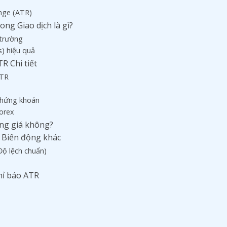
ange (ATR)
ong Giao dịch là gì?
 trường
s) hiệu quả
R Chi tiết
ATR
R
Chứng khoán
Forex
ớng giá không?
o Biến động khác
Độ lệch chuẩn)
Chỉ báo ATR