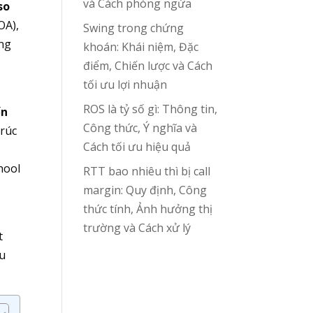
và Cách phòng ngừa
so
OA),
Swing trong chứng
ung
khoán: Khái niệm, Đặc
điểm, Chiến lược và Cách
tối ưu lợi nhuận
ROS là tỷ số gì: Thông tin,
ốn
Công thức, Ý nghĩa và
trúc
Cách tối ưu hiệu quả
hool
RTT bao nhiêu thì bị call
margin: Quy định, Công
thức tính, Ảnh hưởng thị
trường và Cách xử lý
t
ều