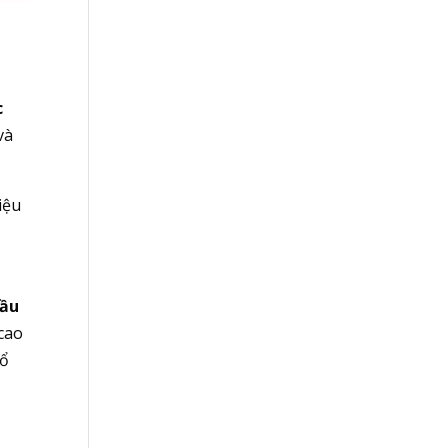
c
và
iệu
đầu
cao
cổ