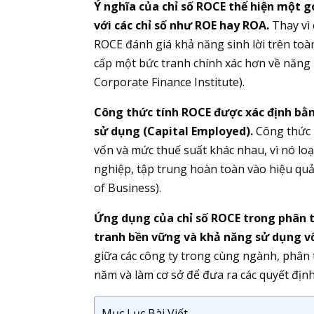
Ý nghĩa của chỉ số ROCE thể hiện một gó
với các chỉ số như ROE hay ROA.
Thay vì 
ROCE đánh giá khả năng sinh lời trên to
cấp một bức tranh chính xác hơn về năng l
Corporate Finance Institute).
Công thức tính ROCE được xác định bằng
sử dụng (Capital Employed).
Công thức n
vốn và mức thuế suất khác nhau, vì nó loạ
nghiệp, tập trung hoàn toàn vào hiệu q
of Business).
Ứng dụng của chỉ số ROCE trong phân tí
tranh bền vững và khả năng sử dụng vố
giữa các công ty trong cùng ngành, phân
năm và làm cơ sở để đưa ra các quyết địn
Mục Lục Bài Viết