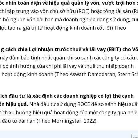
c nhìn toàn diện về hiệu quả quản lý vốn, vượt trội hơn 
chỉ tập trung vào vốn chủ sở hữu (ROE) hoặc tổng tài sản (R
àn bộ nguồn vốn dài hạn mà doanh nghiệp đang sử dụng, c
ực tạo ra giá trị từ hoạt động kinh doanh cốt lõi (Theo
 cách chia Lợi nhuận trước thuế và lãi vay (EBIT) cho V
ày đảm bảo tính nhất quán khi so sánh các công ty có cấu 
i bỏ ảnh hưởng của chi phí lãi vay và thuế thu nhập doanh
uả hoạt động kinh doanh (Theo Aswath Damodaran, Stern Sc
ch đầu tư là xác định các doanh nghiệp có lợi thế cạnh
n hiệu quả.
Nhà đầu tư sử dụng ROCE để so sánh hiệu suấ
 tích xu hướng hiệu quả hoạt động của một công ty qua nhi
h đầu tư dài hạn (Theo Morningstar, 2022).