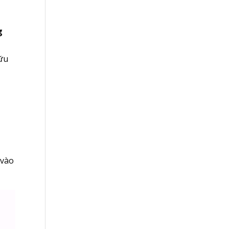
g
hữu
 vào