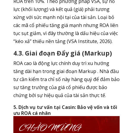
ROA trên 10%. Theo phương pháp VSA, sự nỗ
lực (khối lượng) và kết quả (giá) phải tương
xứng với sức mạnh nội tại của tài sản. Loại bỏ
các mã cổ phiếu tăng giá mạnh nhưng ROA liên
tục sụt giảm, vì đây thường là dấu hiệu của việc
“kéo xả” thiếu nền tảng (VSA Institute, 2026).
4.3. Giai đoạn Đẩy giá (Markup)
ROA cao là động lực chính duy trì xu hướng
tăng dài hạn trong giai đoạn Markup . Nhà đầu
tư cần kiểm tra chỉ số này hàng quý để đảm bảo
sự tăng trưởng của giá cổ phiếu được bảo
chứng bởi sự hiệu quả của tài sản thực tế.
5. Dịch vụ tư vấn tại Casin: Bảo vệ vốn và tối
ưu ROA cá nhân