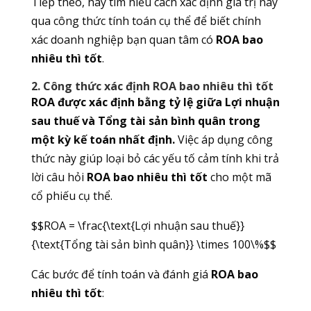
Tiếp theo, hãy tìm hiểu cách xác định giá trị này
qua công thức tính toán cụ thể để biết chính
xác doanh nghiệp bạn quan tâm có
ROA bao
nhiêu thì tốt
.
2. Công thức xác định ROA bao nhiêu thì tốt
ROA được xác định bằng tỷ lệ giữa Lợi nhuận
sau thuế và Tổng tài sản bình quân trong
một kỳ kế toán nhất định.
Việc áp dụng công
thức này giúp loại bỏ các yếu tố cảm tính khi trả
lời câu hỏi
ROA bao nhiêu thì tốt
cho một mã
cổ phiếu cụ thể.
$$ROA = \frac{\text{Lợi nhuận sau thuế}}
{\text{Tổng tài sản bình quân}} \times 100\%$$
Các bước để tính toán và đánh giá
ROA bao
nhiêu thì tốt
: